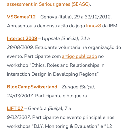
assessment in Serious games (SEASG)
.
VSGames’12
– Genova (Itália),
29 a 31/12/2012
.
Apresentou a demonstração do jogo
Innov8
da IBM.
Interact 2009
–
Uppsala (Suécia), 24 a
28/08/2009.
Estudante voluntária na organização do
evento. Participante com
artigo publicado
no
workshop “Ethics, Roles and Relationships in
Interaction Design in Developing Regions”.
BlogCampSwitzerland
–
Zurique (Suíça),
24/03/2007.
Participante e blogueira.
LIFT’07
–
Genebra (Suíça), 7 a
9/02/2007.
Participante no evento principal e nos
workshops “D.I.Y. Monitoring & Evaluation” e “12